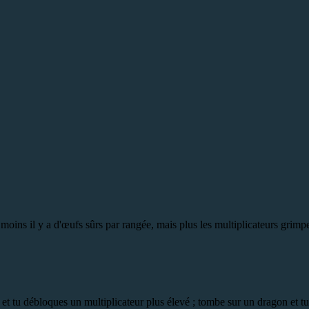
e, moins il y a d'œufs sûrs par rangée, mais plus les multiplicateurs grimpe
t tu débloques un multiplicateur plus élevé ; tombe sur un dragon et tu