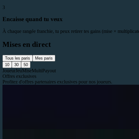
3
Encaisse quand tu veux
À chaque rangée franchie, tu peux retirer tes gains (mise × multiplicat
Mises en direct
Tous les paris
Mes paris
10
30
50
Joueur
Jeu
Mise
Multi
Payout
Offres exclusives
Profitez d'offres partenaires exclusives pour nos joueurs.
Exclusif
45 $ CA
Offerts
Offre exclusive sur notre plateforme partenaire
35 $ CA
de dépôt min.
45 $ CA
de bonus
Profiter de l'offre →
Exclusif
X3
Triple ton dépôt