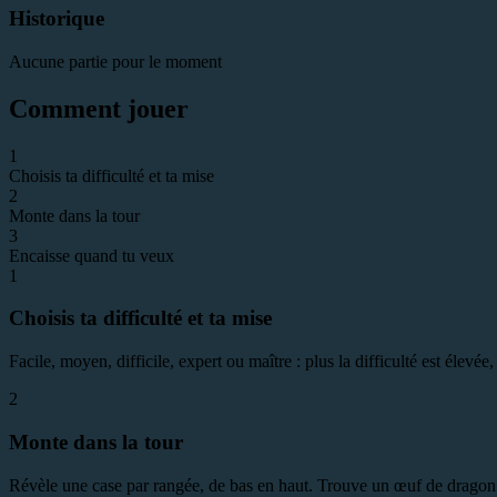
Historique
Aucune partie pour le moment
Comment jouer
1
Choisis ta difficulté et ta mise
2
Monte dans la tour
3
Encaisse quand tu veux
1
Choisis ta difficulté et ta mise
Facile, moyen, difficile, expert ou maître : plus la difficulté est élevé
2
Monte dans la tour
Révèle une case par rangée, de bas en haut. Trouve un œuf de dragon e