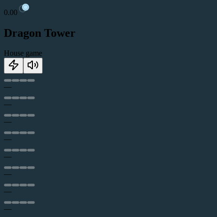
0.00
Dragon Tower
House game
—
—
—
—
—
—
—
—