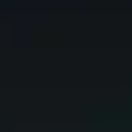
rangée
Œufs sûrs
3
×13
2
×37
1
×50
1
×19
1
×25
al, mais le gain potentiel est colossal.