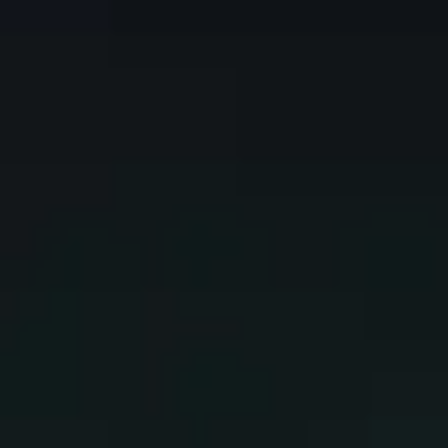
Multiplicateur final (niv. 9)
,09
,67
1,76
 289
6 901