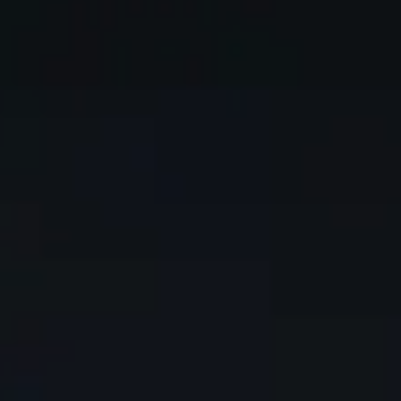
hématique orientale. Le principe est simple : tu grimpes une tour de 9 r
eur plus élevé. Si tu tombes sur un
dragon
, la partie s'arrête et tu perds
icateur courant) ou tenter la rangée suivante pour viser encore plus gros
 Plus la difficulté est élevée, moins il y a d'œufs sûrs par rangée — mais
er toi-même ou utiliser la sélection automatique.
ur pour le multiplicateur maximal.