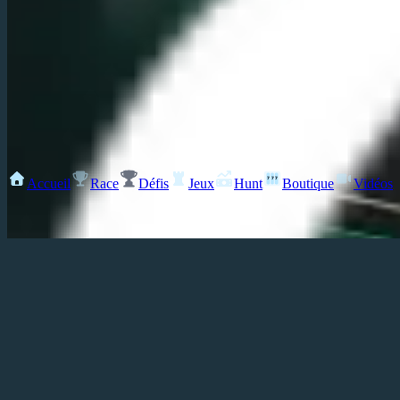
Accueil
Vidéo
Défis
Bonus hunt
Légal
Conditions Générales
Politique de Confidentialité
Cookies
Contact
Communauté
Discord
YouTube
Telegram
Découvrir
Slots
Stake
Fournisseurs
Guides
© Anthosaure 2026. Tous droits réservés.
🇨🇦
Canada (FR)
Accueil
Race
Défis
Jeux
Hunt
Boutique
Vidéos