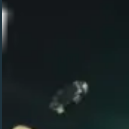
Gain maximum
20 000x la mise
5 rouleaux, 3 rangées (extensible
Grille
jusqu'à 8), jusqu'à 65 536 ways
PopWins, tours gratuits,
Mécaniques
multiplicateur global progressif,
Bonus Wheel, Bonus Buy
Date de sortie
2024
À propos de 80sPop
80sPop est un slot d'AvatarUX qui célèbre l'âge d'or du glam rock
dans une explosion de néons et de synthés. Le jeu reprend la
mécanique signature PopWins : chaque symbole gagnant éclate et
est remplacé par deux nouveaux, ce qui agrandit la hauteur du
rouleau et fait grimper le nombre de ways jusqu'à 65 536. Quand les