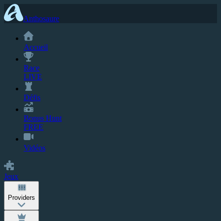
Anthosaure
Accueil
Race
LIVE
Défis
Bonus Hunt
FREE
Vidéos
Jeux
Providers