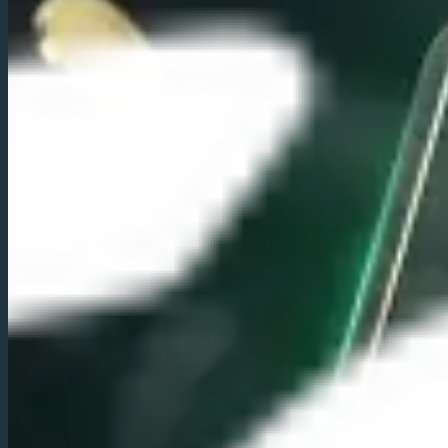
cinq rouleaux atteignent six symboles de haut, un multiplicateur
global x2 démarre et grimpe à chaque pop-win avant de basculer en
tours gratuits où il continue de croître. Avec une Bonus Wheel pré-
feature, des Gold Stars boostées et un gain maximum de 20 000 fois
la mise, la fête peut durer longtemps.
Pourquoi jouer sur Anthosaure ?
Sur Anthosaure, chaque session sur 80sPop te fait cumuler des
crédits. Si tu en accumules assez, tu peux les échanger contre des
récompenses dans la
boutique
. Connecte-toi chaque jour pour
récupérer ta récompense quotidienne et cumule encore plus vite.
Anthosaure
Le site officiel d'Anthosaure - Social gaming & entertainment
platform. For fun only.
18+
À des fins de divertissement uniquement. Les pièces virtuelles n'ont
aucune valeur monétaire.
Plan du site