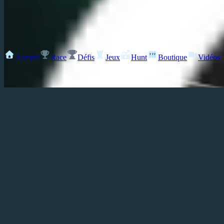
Slots
Stake
Fournisseurs
Guides
© Anthosaure 2026. Tous droits réservés.
🇨🇦
Canada (FR)
Accueil
Race
Défis
Jeux
Hunt
Boutique
Vidéos