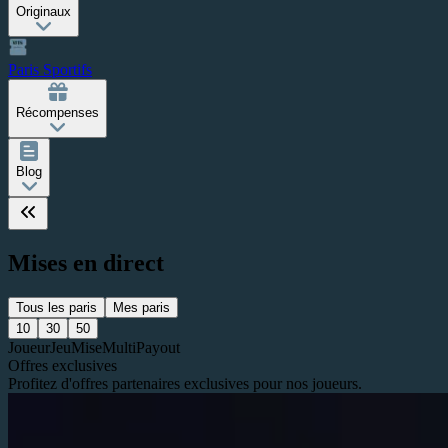
Originaux
Paris Sportifs
Récompenses
Blog
Mises en direct
Tous les paris
Mes paris
10
30
50
Joueur
Jeu
Mise
Multi
Payout
Offres exclusives
Profitez d'offres partenaires exclusives pour nos joueurs.
Exclusif
45 $ CA
Offerts