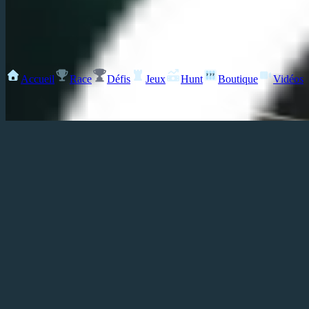
Slots
Stake
Fournisseurs
Guides
© Anthosaure 2026. Tous droits réservés.
🇨🇦
Canada (FR)
Accueil
Race
Défis
Jeux
Hunt
Boutique
Vidéos