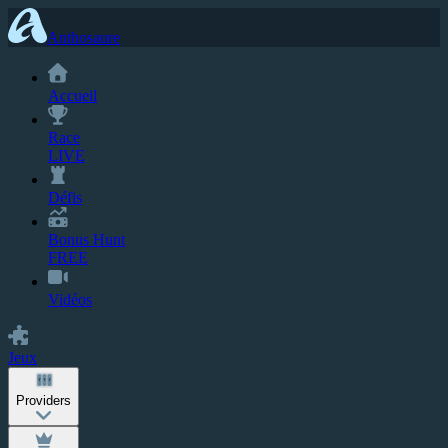
Anthosaure
Accueil
Race
LIVE
Défis
Bonus Hunt
FREE
Vidéos
Jeux
Providers