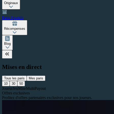
Originaux
Paris Sportifs
Récompenses
Blog
Mises en direct
Tous les paris
Mes paris
10
30
50
Joueur
Jeu
Mise
Multi
Payout
Offres exclusives
Profitez d'offres partenaires exclusives pour nos joueurs.
Exclusif
45 $ CA
Offerts