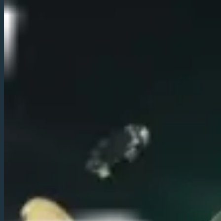
Gain maximum
41 127x la mise
5 rouleaux, 3-5 rangées, 243 à 3 125
Grille
lignes
xWays, xSplit, Bombing Run, tours
Mécaniques
gratuits
Date de sortie
2022
À propos de Pearl Harbor
Pearl Harbor revisite l'attaque historique de 1941 sur une grille à
volatilité haute. La grille 5 rouleaux va de 243 à 3 125 lignes grâce
aux xWays. Les xSplit fractionnent les symboles et le Bombing Run
déclenche des cascades de Wilds pendant les tours gratuits. Le
potentiel maximum atteint 41 127 fois ta mise.