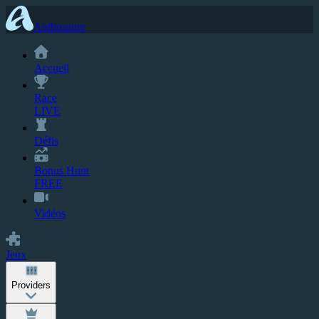
Anthosaure
Accueil
Race
LIVE
Défis
Bonus Hunt
FREE
Vidéos
Jeux
Providers