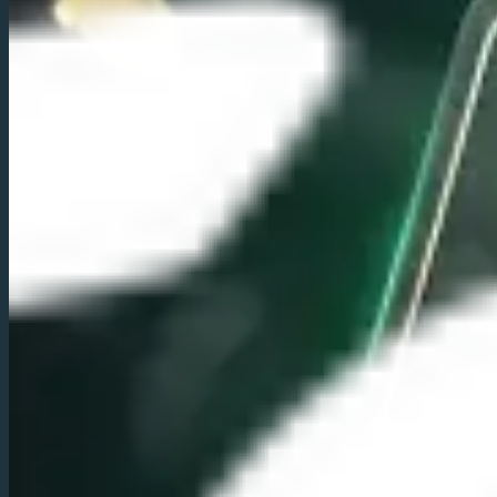
Pourquoi jouer sur Anthosaure ?
Sur Anthosaure, chaque session sur Pearl Harbor te fait cumuler des
crédits. Si tu en accumules assez, tu peux les échanger contre des
récompenses dans la
boutique
. Connecte-toi chaque jour pour
récupérer ta récompense quotidienne et cumule encore plus vite.
Anthosaure
Le site officiel d'Anthosaure - Social gaming & entertainment
platform. For fun only.
18+
À des fins de divertissement uniquement. Les pièces virtuelles n'ont
aucune valeur monétaire.
Plan du site
Accueil
Vidéo
Défis
Bonus hunt
Légal
Conditions Générales
Politique de Confidentialité
Cookies
Contact
Communauté
Discord
YouTube
Telegram
Découvrir
Slots
Stake
Fournisseurs
Guides