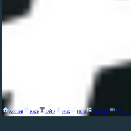
Anthosaure
Le site officiel d'Anthosaure - Social gaming & entertainment platform
18+
À des fins de divertissement uniquement. Les pièces virtuelles n'ont 
Plan du site
Accueil
Vidéo
Défis
Bonus hunt
Légal
Conditions Générales
Politique de Confidentialité
Cookies
Contact
Communauté
Discord
YouTube
Telegram
Découvrir
Slots
Stake
Fournisseurs
Guides
© Anthosaure 2026. Tous droits réservés.
🇨🇦
Canada (FR)
Accueil
Race
Défis
Jeux
Hunt
Boutique
Vidéos