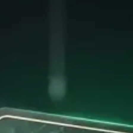
s Asteroid Wilds qui percutent les rouleaux. Les tours gratuits
ompenses dans la
boutique
. Connecte-toi chaque jour pour récupérer ta