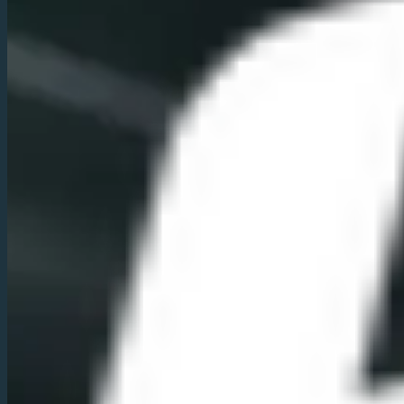
Gain maximum
1
Grille
5
Mécaniques
S
Date de sortie
2
À propos de Space Donkey
Space Donkey envoie un âne dans l'espace dans le style absurde de Nol
ajoutent des multiplicateurs cosmiques. Le potentiel maximum atteint 
Pourquoi jouer sur Anthosaure ?
Sur Anthosaure, chaque session sur Space Donkey te fait cumuler des 
récompense quotidienne et cumule encore plus vite.