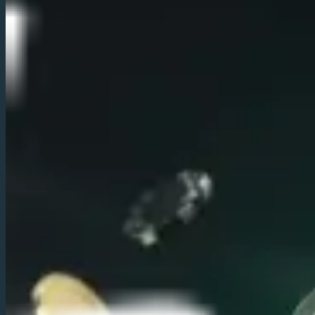
Gain maximum
25 000x la mise
Grille
5 rouleaux, 3 rangées, 243 lignes
Mécaniques
Cage Match, xNudge, tours gratuits
Date de sortie
2023
À propos de The Cage
The Cage t'enferme dans un ring de combat cage où chaque spin est
un round. La grille 5x3 avec 243 lignes propose un Cage Match et
des xNudge Wilds. Les tours gratuits montent en intensité avec des
multiplicateurs de combat. Le potentiel maximum atteint 25 000 fois
ta mise.
Pourquoi jouer sur Anthosaure ?