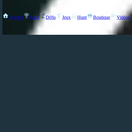
🇨🇦
Canada (FR)
Accueil
Race
Défis
Jeux
Hunt
Boutique
Vidéos