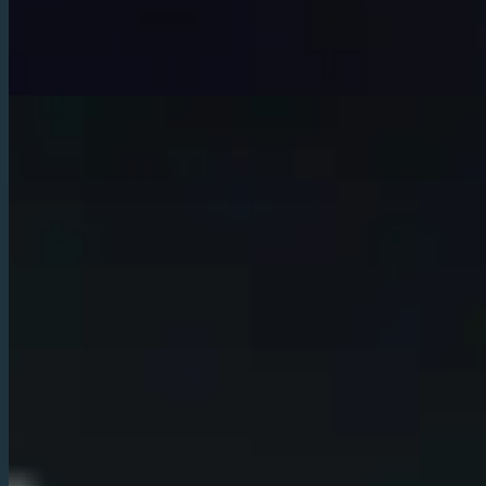
Offre exclusive sur notre plateforme partenaire
35 $ CA
de dépôt min.
45 $ CA
de bonus
Profiter de l'offre →
Exclusif
X3
Triple ton dépôt
Multiplie ton dépôt par 3 avec cette offre partenaire
350 $ CA
de dépôt min.
200%
de bonus
Profiter de l'offre →
Fiche technique
Fournisseur
Nolimit City
Volatilité
Haute
RTP
96,05 %