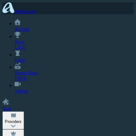
Anthosaure
Accueil
Race
LIVE
Défis
Bonus Hunt
FREE
Vidéos
Jeux
Providers