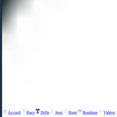
Anthosaure
Le site officiel d'Anthosaure - Social gaming & entertainment
platform. For fun only.
18+
À des fins de divertissement uniquement. Les pièces virtuelles n'ont
aucune valeur monétaire.
Plan du site
Accueil
Vidéo
Défis
Bonus hunt
Légal
Conditions Générales
Politique de Confidentialité
Cookies
Contact
Communauté
Discord
YouTube
Telegram
Découvrir
Slots
© Anthosaure 2025. Tous droits réservés.
🇫🇷
France
Accueil
Race
Défis
Jeux
Hunt
Boutique
Vidéos