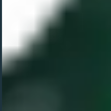
La mise minimum est de 1 AnthEuro et la maximum de 50
AnthEuros par lancer. Tu disposes de boutons rapides (5, 10, 20, 50)
pour ajuster ta mise en un clic.