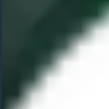
Puis-je perdre tout mon solde avec le Dice ?
Non — le Dice n'utilise que des crédits virtuels (AnthEuros), sans
argent réel. Tu peux toujours récupérer ta récompense quotidienne
ou participer à des événements pour reconstituer ton solde.