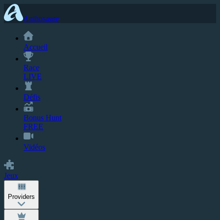
Anthosaure
Accueil
Race
LIVE
Défis
Bonus Hunt
FREE
Vidéos
Jeux
Providers