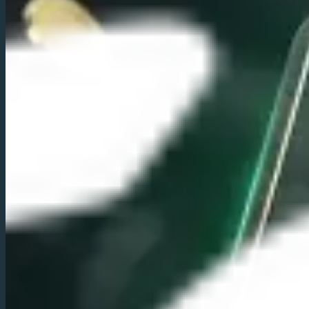
de multiplicateur global (jusqu'à x20 en base, x25 en bonus) ou des
High Symbols Upgrades qui boostent la valeur des animaux. Le
bonus se déclenche avec 3 symboles bonus et offre 6, 9, 12 ou 15
tours gratuits, avec un multiplicateur qui ne se reset jamais et un
plafond de gain à 10 000 fois la mise.
Pourquoi jouer sur Anthosaure ?
Sur Anthosaure, chaque session sur Animals Strike te fait cumuler
des crédits. Si tu en gagnes assez, tu peux les échanger contre des
récompenses dans la
boutique
. Connecte-toi chaque jour pour
récupérer ta récompense quotidienne et cumule encore plus vite.
Anthosaure
Le site officiel d'Anthosaure - Social gaming & entertainment
platform. For fun only.
18+
À des fins de divertissement uniquement. Les pièces virtuelles n'ont
aucune valeur monétaire.
Plan du site