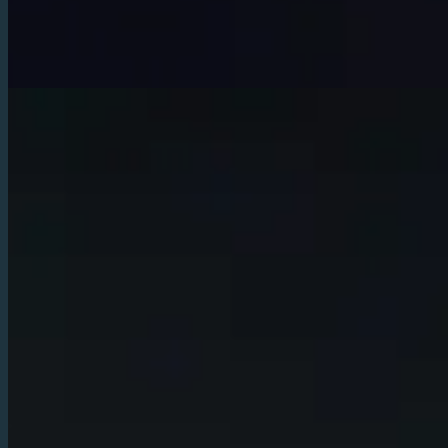
Offre exclusive sur notre plateforme partenaire
20 €
de dépôt min.
30 €
de bonus
Profiter de l'offre →
Exclusif
X3
Triple ton dépôt
Multiplie ton dépôt par 3 avec cette offre partenaire
200 €
de dépôt min.
200%
de bonus
Profiter de l'offre →
Fiche technique
Provider
AvatarUX
Volatilité
Haute
RTP
96,03 %