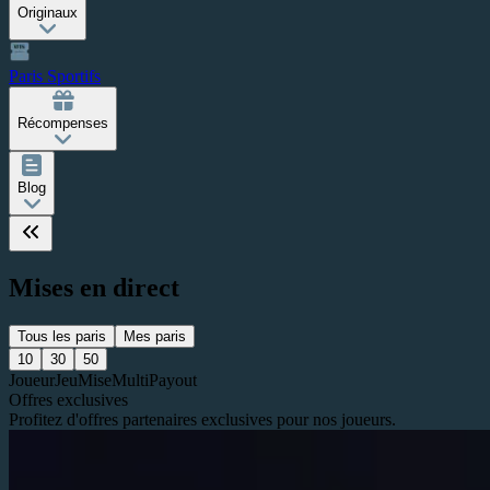
Originaux
Paris Sportifs
Récompenses
Blog
Mises en direct
Tous les paris
Mes paris
10
30
50
Joueur
Jeu
Mise
Multi
Payout
Offres exclusives
Profitez d'offres partenaires exclusives pour nos joueurs.
Exclusif
30 €
Offerts