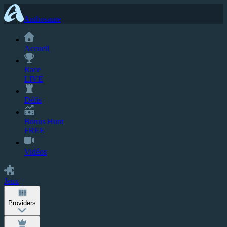
Anthosaure
Accueil
Race
LIVE
Défis
Bonus Hunt
FREE
Vidéos
Jeux
Providers