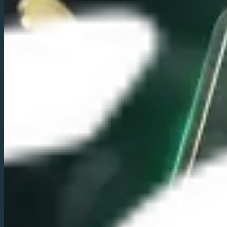
Royal Spin via le Xpress Hub garantit trois Expanding Wilds sur les
rouleaux centraux, et la fonction Double-Up permet de multiplier les
gains jusqu'à 5 fois.
Pourquoi jouer sur Anthosaure ?
Sur Anthosaure, chaque session sur Crypto Crown 20 te fait
cumuler des crédits. Si tu en gagnes assez, tu peux les échanger
contre des récompenses dans la
boutique
. Connecte-toi chaque jour
pour récupérer ta récompense quotidienne et cumule encore plus
vite.
Anthosaure
Le site officiel d'Anthosaure - Social gaming & entertainment
platform. For fun only.
18+
À des fins de divertissement uniquement. Les pièces virtuelles n'ont
aucune valeur monétaire.
Plan du site
Accueil
Vidéo
Défis
Bonus hunt
Légal