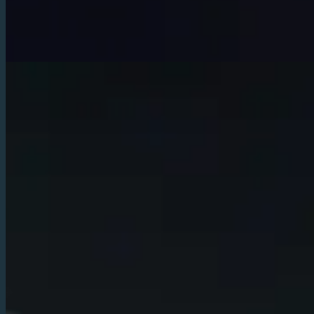
Offre exclusive sur notre plateforme partenaire
20 €
de dépôt min.
30 €
de bonus
Profiter de l'offre →
Exclusif
X3
Triple ton dépôt
Multiplie ton dépôt par 3 avec cette offre partenaire
200 €
de dépôt min.
200%
de bonus
Profiter de l'offre →
Fiche technique
Provider
AvatarUX
Volatilité
Haute
RTP
96,02 %