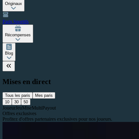
Originaux
Paris Sportifs
Récompenses
Blog
Mises en direct
Tous les paris
Mes paris
10
30
50
Joueur
Jeu
Mise
Multi
Payout
Offres exclusives
Profitez d'offres partenaires exclusives pour nos joueurs.
Exclusif
30 €
Offerts