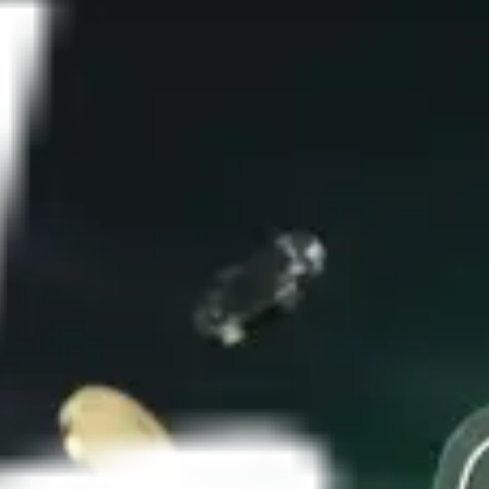
e
rangées, Pay Anywhere
Expanding Wilds, Multiplier Batteries, Power Mode
 une grille 6x5 en Pay Anywhere : 8 symboles identiques n'importe où 
 spins remplit une barre de progression. Au bout de 10 gains, le Power 
voie au gain maximum de 10 000x la mise.
crédits. Si tu en gagnes assez, tu peux les échanger contre des récompe