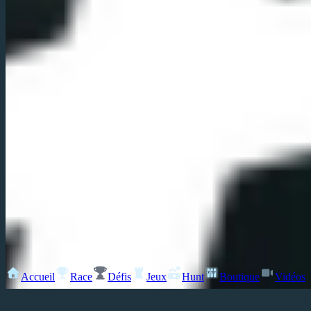
Anthosaure
Le site officiel d'Anthosaure - Social gaming & entertainment platform
18+
À des fins de divertissement uniquement. Les pièces virtuelles n'ont 
Plan du site
Accueil
Vidéo
Défis
Bonus hunt
Légal
Conditions Générales
Politique de Confidentialité
Cookies
Contact
Communauté
Discord
YouTube
Telegram
Découvrir
Slots
© Anthosaure 2025. Tous droits réservés.
🇫🇷
France
Accueil
Race
Défis
Jeux
Hunt
Boutique
Vidéos