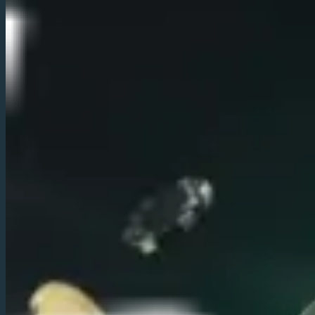
Gain maximum
32 000x la mise
5 rouleaux, 3-5 rangées, 243 à 3 125
Grille
lignes
xWays, Devour Feature, Sin Spins,
Mécaniques
tours gratuits
Date de sortie
2023
À propos de Gluttony
Gluttony explore le péché de gourmandise dans un style sombre et
excessif. La grille 5 rouleaux va de 243 à 3 125 lignes grâce aux
xWays. Le Devour Feature engloutit les symboles pour les
transformer et les Sin Spins déclenchent des tours gratuits avec des
multiplicateurs. Le potentiel maximum atteint 32 000 fois ta mise.