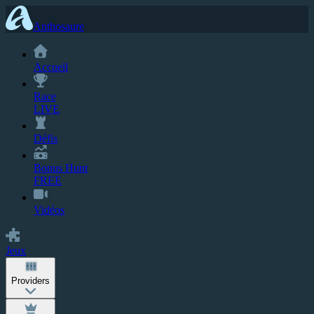
Anthosaure
Accueil
Race
LIVE
Défis
Bonus Hunt
FREE
Vidéos
Jeux
Providers