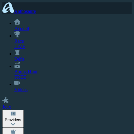
Anthosaure
Accueil
Race
LIVE
Défis
Bonus Hunt
FREE
Vidéos
Jeux
Providers