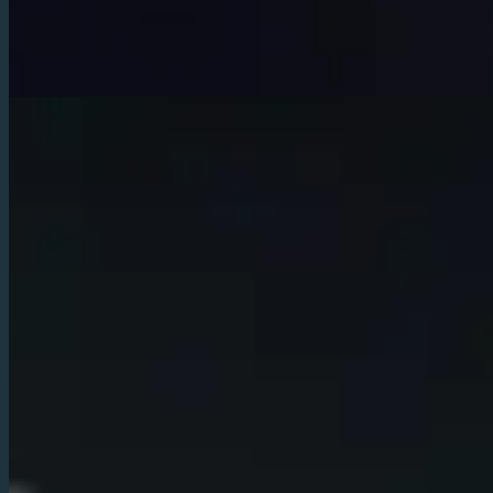
Offre exclusive sur notre plateforme partenaire
20 €
de dépôt min.
30 €
de bonus
Profiter de l'offre →
Exclusif
X3
Triple ton dépôt
Multiplie ton dépôt par 3 avec cette offre partenaire
200 €
de dépôt min.
200%
de bonus
Profiter de l'offre →
Fiche technique
Provider
Nolimit City
Volatilité
Haute
RTP
96,10 %