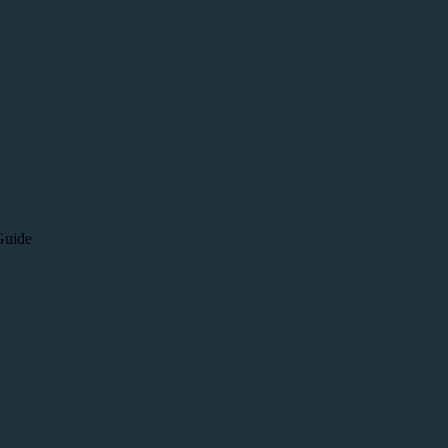
Guide